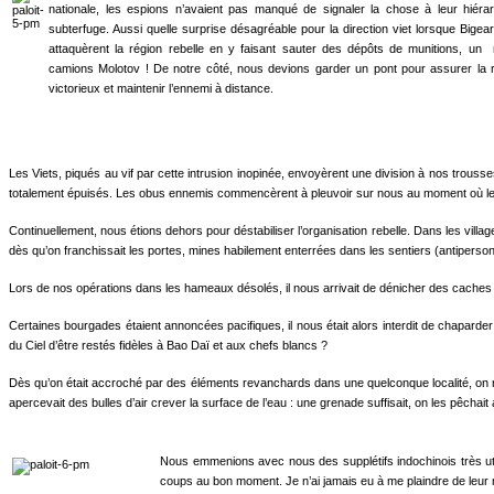
nationale, les espions n’avaient pas manqué de signaler la chose à leur hiérar
subterfuge. Aussi quelle surprise désagréable pour la direction viet lorsque Bigear
attaquèrent la région rebelle en y faisant sauter des dépôts de muni­tions, un m
camions Molotov ! De notre côté, nous devions gar­der un pont pour assurer la
victorieux et maintenir l’ennemi à distance.
Les Viets, piqués au vif par cette intrusion inopinée, envoyèrent une division à nos trou
totalement épuisés. Les obus ennemis commencèrent à pleuvoir sur nous au moment où les 
Continuellement, nous étions dehors pour déstabiliser l’organisation re­belle. Dans les vill
dès qu’on franchissait les portes, mines habilement enterrées dans les sentiers (antiperson
Lors de nos opérations dans les hameaux désolés, il nous arrivait de dénicher des caches s
Certaines bourgades étaient annoncées pacifiques, il nous était alors interdit de chaparder
du Ciel d’être restés fidèles à Bao Daï et aux chefs blancs ?
Dès qu’on était accroché par des éléments revanchards dans une quelconque localité, on ne f
apercevait des bulles d’air crever la surface de l’eau : une grenade suffi­sait, on les pêc
Nous emmenions avec nous des supplétifs indochinois très uti
coups au bon moment. Je n’ai jamais eu à me plaindre de leur m