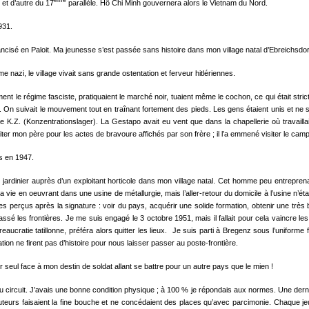
ème
et d’autre du 17
parallèle. Hô Chi Minh gouvernera alors le Vietnam du Nord.
931.
francisé en Paloit. Ma jeunesse s’est passée sans histoire dans mon village natal d’Ebreichsdor
 nazi, le village vivait sans grande ostentation et ferveur hitlériennes.
ement le régime fasciste, pratiquaient le marché noir, tuaient même le cochon, ce qui était stri
n suivait le mouvement tout en traî­nant fortement des pieds. Les gens étaient unis et ne se 
 le K.Z. (Konzentrationslager). La Gestapo avait eu vent que dans la chapellerie où travail
citer mon père pour les actes de bravoure affi­chés par son frère ; il l’a emmené visiter le cam
ns en 1947.
 jardinier auprès d’un exploitant horticole dans mon village natal. Cet homme peu entreprenant f
ma vie en oeuvrant dans une usine de métallurgie, mais l’aller-retour du domicile à l’usine
 perçus après la signa­ture : voir du pays, acquérir une solide formation, obtenir une très 
épassé les frontières. Je me suis engagé le 3 octobre 1951, mais il fallait pour cela vaincre
ureaucratie tatillonne, préféra alors quitter les lieux. Je suis parti à Bregenz sous l’uni
ion ne firent pas d’histoire pour nous laisser passer au poste-frontière.
eul face à mon destin de soldat allant se battre pour un autre pays que le mien !
ircuit. J’avais une bonne condition physique ; à 100 % je répon­dais aux normes. Une dernière di
eurs fai­saient la fine bouche et ne concédaient des places qu’avec parcimonie. Chaque jeudi 