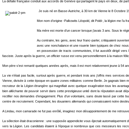
La défaite française conduit aux accords de Genève qui partagent le pays en deux, de part 
Je suis né en Basse-Autriche, à 30 km de Vienne le 8 Octobre 1
Mon nom d’origine -Palkowits Léopold, dit Poldi-, la légion me l’a 
Ma mère est morte d’un cancer lors­que j’avais 3 ans. Sous le régime
Au contraire, les gens, avec leur franc-parler, criti­quaient ouvert
avec une nonchalance et une rouerie bien typiques de chez nous. O
en possession de tracts communistes, il fut aussitôt dirigé vers
fasciste. Juste après la guerre, un officier russe est venu per­sonnellement à la maison féli
Mon père s’est remarié quelques an­nées après, mais il est mort relative­ment jeune à 54 a
La vie n’était pas facile, surtout après guerre, et pendant trois ans j’offris mes services de
Vienne, di­visée à cette époque en quatre zones militaires comme Berlin. Je gagnais bien 
recruteur de la Légion étrangère qui magnifiait avec quelque exagération tous les avantages
bien alléchante de pouvoir servir dans cette prestigieuse unité dont la réputation avait d
rectifier nos deman­des d’engagement. Plus d’un volontaire, sans doute lassé par cette b
centre de recrutement. Cependant, les douaniers allemands qui connaissaient no­tre destinat
A Lindau, mon camarade ne fut pas enrôlé, imaginez mon désappoin­tement de me retrouver s
La sélection était draconienne : une supposée appendicite vous éjectait automati­quement du c
vers la Légion. Les candi­dats étaient à l’époque si nombreux que ces messieurs les recrut