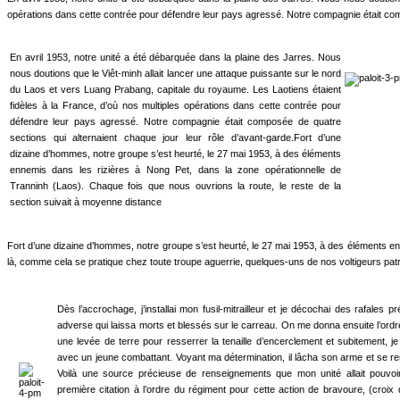
opérations dans cette contrée pour défendre leur pays agressé. Notre compagnie était comp
En avril 1953, notre unité a été débarquée dans la plaine des Jarres. Nous
nous dou­tions que le Viêt-minh allait lancer une attaque puissante sur le nord
du Laos et vers Luang Prabang, capitale du royaume. Les Laotiens étaient
fidèles à la France, d’où nos multiples opérations dans cette contrée pour
défendre leur pays agressé. Notre compagnie était composée de quatre
sections qui alternaient chaque jour leur rôle d’avant-garde.Fort d’une
dizaine d’hommes, notre groupe s’est heurté, le 27 mai 1953, à des éléments
ennemis dans les rizières à Nong Pet, dans la zone opérationnelle de
Tranninh (Laos). Chaque fois que nous ouvrions la route, le reste de la
section suivait à moyenne distance
Fort d’une dizaine d’hommes, notre groupe s’est heurté, le 27 mai 1953, à des éléments enn
là, comme cela se pratique chez toute troupe aguerrie, quelques-uns de nos voltigeurs patr
Dès l’accrochage, j’installai mon fusil-mitrailleur et je décochai des rafales
adverse qui lais­sa morts et blessés sur le carreau. On me donna ensuite l’ordr
une levée de terre pour resserrer la tenaille d’encerclement et subitement, j
avec un jeune combattant. Voyant ma détermination, il lâcha son arme et se rend
Voilà une source précieuse de ren­seignements que mon unité allait pouvoir
première citation à l’ordre du régiment pour cette action de bra­voure, (croix