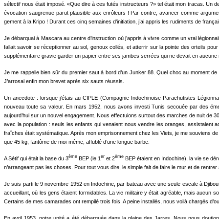
sélectif nous était imposé. «Que dire à ces futés instructeurs ?» tel était mon tracas. Un 
évocation saugrenue parut plausible aux enrôleurs ! Par contre, avancer comme argument
gement à la Kripo ! Durant ces cinq semaines d’initiation, j’ai appris les rudiments de franç
Je débarquai à Mascara au centre d’instruction où j’appris à vivre comme un vrai légionnaire
fallait savoir se réceptionner au sol, genoux collés, et atterrir sur la pointe des orteils po
supplémentaire gravie garder un papier entre ses jambes serrées qui ne devait en aucune ma
Je me rappelle bien sûr du premier saut à bord d’un Junker 88. Quel choc au moment de l’o
J’arrosai enfin mon brevet après six sauts réus­sis.
Un anecdote : lorsque j’étais au CIPLE (Compagnie Indochinoise Pa­rachutistes Légionnaires
nouveau toute sa valeur. En mars 1952, nous avons investi Tunis secouée par des émeutes 
aujourd’hui sur un nouvel engagement. Nous effectuions surtout des marches de nuit de 30 
avec la population : seuls les enfants qui venaient nous vendre les oranges, assistaient adm
fraîches était systéma­tique. Après mon emprisonnement chez les Viets, je me souviens de l’
que 45 kg, fantôme de moi-même, affublé d’une longue barbe.
ème
er
ème
A Sétif qui était la base du 3
BEP (le 1
et 2
BEP étaient en Indochine), la vie se dérou
n’arrangeant pas les choses. Pour tout vous dire, le simple fait de faire le mur et de rentr
Je suis parti le 9 novembre 1952 en Indochine, par bateau avec une seule escale à Djibouti
accueillant, où les gens étaient formidables. La vie militaire y était agréable, mais aucun
Certains de mes camarades ont rem­pilé trois fois. A peine installés, nous voilà chargés d’o
En avril 1953, notre unité a été débarquée dans la plaine des Jarres. Nous nous dou­tion