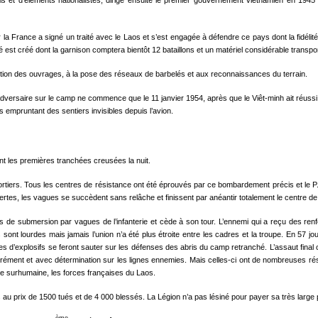
nois et d’éléments nationalistes, dirige ensuite le premier gouvernement vietnamien en 19
la France a signé un traité avec le Laos et s’est engagée à défendre ce pays dont la fidélité a
est créé dont la garnison comptera bientôt 12 bataillons et un matériel considérable transpo
tion des ouvrages, à la pose des réseaux de barbelés et aux reconnaissances du terrain.
l’adversaire sur le camp ne commence que le 11 janvier 1954, après que le Viêt-minh ait réuss
es empruntant des sentiers invisibles depuis l’avion.
nt les premières tranchées creusées la nuit.
ortiers. Tous les centres de résistance ont été éprouvés par ce bombardement précis et le P.C. d
pertes, les vagues se succèdent sans relâche et finissent par anéantir totalement le centre d
de submersion par vagues de l’infanterie et cède à son tour. L’ennemi qui a reçu des renfo
 sont lourdes mais jamais l’union n’a été plus étroite entre les cadres et la troupe. En 57
 d’explosifs se feront sauter sur les défenses des abris du camp retranché. L’assaut final c
pérément et avec détermination sur les lignes ennemies. Mais celles-ci ont de nombreuses rés
igue surhumaine, les forces françaises du Laos.
s au prix de 1500 tués et de 4 000 blessés. La Légion n’a pas lésiné pour payer sa très large 