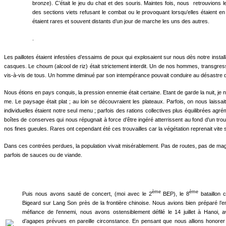
bronze). C’était le jeu du chat et des souris. Maintes fois, nous retrouvion
des sections viets refusant le combat ou le provoquant lorsqu’elles étaient e
étaient rares et souvent distants d’un jour de marche les uns des autres.
.
Les paillotes étaient infestées d’essaims de poux qui ex­plosaient sur nous dès notre insta
casques. Le choum (alcool de riz) était strictement interdit. Un de nos hommes, transgressan
vis-à-vis de tous. Un homme diminué par son intempérance pouvait conduire au désastre d
Nous étions en pays conquis, la pression ennemie était certaine. Etant de garde la nuit, je n
me. Le paysage était plat ; au loin se découvraient les plateaux. Parfois, on nous laissa
individuelles étaient notre seul menu ; parfois des rations collectives plus équilibrées agré
boîtes de conserves qui nous répugnait à force d’être ingéré atterrissent au fond d’un t
nos fines gueules. Rares ont cependant été ces trouvailles car la végétation reprenait vite
Dans ces contrées perdues, la population vivait misérablement. Pas de routes, pas de magas
parfois de sauces ou de viande.
ème
ème
Puis nous avons sauté de concert, (moi avec le 2
BEP), le 8
bataillon c
Bigeard sur Lang Son près de la frontière chi­noise. Nous avions bien préparé l
mé­fiance de l’ennemi, nous avons ostensiblement défilé le 14 juillet à Hanoi, a
d’agapes prévues en pareille circonstance. En pensant que nous allions honorer 