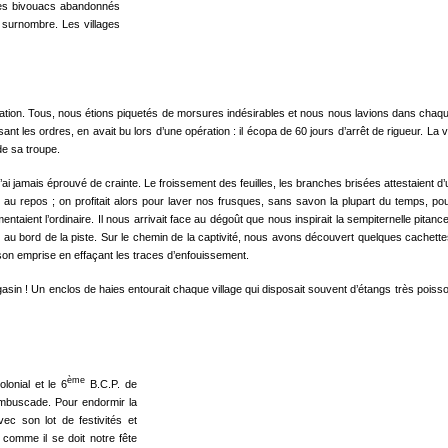
s les bivouacs abandonnés
n surnombre. Les villages
lla­tion. Tous, nous étions piquetés de morsures indésirables et nous nous lavions dans chaq
t les ordres, en avait bu lors d’une opération : il écopa de 60 jours d’arrêt de rigueur. La 
e sa troupe.
’ai jamais éprouvé de crainte. Le froissement des feuilles, les branches brisées at­testaient d’
it au repos ; on profitait alors pour laver nos frusques, sans savon la plupart du temps, po
mentaient l’ordinaire. Il nous arrivait face au dégoût que nous inspirait la sempiternelle pita
rou au bord de la piste. Sur le chemin de la captivité, nous avons découvert quelques cache
 son emprise en effaçant les traces d’enfouissement.
in ! Un enclos de haies entou­rait chaque village qui disposait sou­vent d’étangs très poisso
ème
olonial et le 6
B.C.P. de
’embuscade. Pour endormir la
vec son lot de festivités et
comme il se doit notre fête