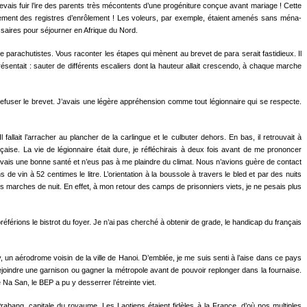
devais fuir l’ire des parents très mécontents d’une progéniture conçue avant mariage ! Cette
uement des registres d’enrôlement ! Les voleurs, par exemple, étaient amenés sans ména­
essaires pour séjourner en Afrique du Nord.
de parachutistes. Vous raconter les étapes qui mènent au brevet de para serait fastidieux. Il
 présentait : sauter de différents escaliers dont la hauteur allait cres­cendo, à chaque marche
refuser le brevet. J’avais une légère appréhension comme tout légionnaire qui se respecte.
llait l’arracher au plancher de la carlingue et le culbuter dehors. En bas, il retrouvait à
aise. La vie de légionnaire était dure, je réfléchirais à deux fois avant de me prononcer
avais une bonne santé et n’eus pas à me plaindre du climat. Nous n’avions guère de contact
e vin à 52 centimes le litre. L’orien­tation à la boussole à travers le bled et par des nuits
es marches de nuit. En effet, à mon retour des camps de prisonniers viets, je ne pesais plus
 préférions le bistrot du foyer. Je n’ai pas cherché à obtenir de grade, le handicap du français
 un aérodrome voisin de la ville de Hanoi. D’emblée, je me suis senti à l’aise dans ce pays
 rejoindre une garnison ou gagner la métropole avant de pouvoir replonger dans la fournaise.
 Na San, le BEP a pu y desserrer l’étreinte viet.
rabang, capitale du royaume. Les Laotiens étaient fidèles à la France, d’où nos multiples