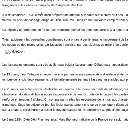
Le Viêt-minh, cette formation politique issue de la réunion du parti communiste indochi
françaises et les alliés vietnamiens de l’empereur Bao Dai.
A la fin d’octobre 1953, le Viêt-minh prépare une attaque puissante sur le Nord du Laos. Or 
bataille au point de passage obligé de Diên Biên Phu. Dans ce but, un vaste camp retranché 
La Légion y est présente en force. Les premières semaines sont consacrées à la construc
Très rapidement les patrouilles quotidiennes sont prises à partie, mais le harcèlement de 
les coupures des pistes faites par l’aviation française, par des dizaines de milliers de cooli
Les fantassins ennemis sont très actifs mais évitent l’accrochage. Début mars, apparaisse
Le 13 mars, c’est l’attaque en règle, ouverte par une intense préparation d’artillerie et de m
tombée de la nuit, deux régiments d’infanterie ennemie partent à l’assaut. Insensibles aux 
Le 25 mars, un autre verrou –Gabrielle- est soumis à la même méthode de pilonnage, puis 
chinoise en dotation d’obus a accru sa puissance de feu. Du côté de la Légion, les pertes
renforce en troupes fraîches. On compte parmi elles les escouades de la mort qui, chargées
tranchées. Sous un déluge de feu, les légionnaires tentent une sortie et se jettent déses
par la chance, parviendront à quitter la cuvette sanglante. Ils atteindront au prix d’une fat
Le 8 mai 1954, Diên Biên Phu n’est plus. Mais l’honneur militaire de la France est sauf, mai