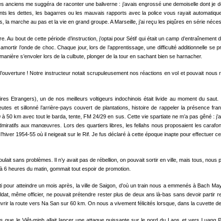
des anciens me suggéra de racon­ter une baliverne : j’avais engrossé une demoiselle dont je 
s les dettes, les bagarres ou les mau­vais rapports avec la police vous rayait automatiq
ais, la marche au pas et la vie en grand groupe. A Marseille, j’ai reçu les piqûres en série néc
. Au bout de cette période d’instruction, j’optai pour Sétif qui était un camp d’entraînement 
ur amortir l’onde de choc. Chaque jour, lors de l’apprentissage, une difficulté additionnelle se
nière s’envoler lors de la culbute, plonger de la tour en sachant bien se harnacher.
uverture ! Notre instructeur notait scrupu­leusement nos réactions en vol et pouvait nous 
 Etrangers), un de nos meilleurs voltigeurs indochinois était livide au moment du saut. Il fa
et sillonné l’arrière-pays couvert de plantations, histoire de rappeler la présence fran­ç
à 50 km avec tout le barda, tente, FM 24/29 en sus. Cette vie spartiate ne m’a pas gêné : j’
iratifs aux manœuvres. Lors des quartiers libres, les fellahs nous proposaient les carafons d
hiver 1954-55 où il neigeait sur le Rif. Je fus déclaré à cette époque inapte pour effectuer c
lait sans problèmes. Il n’y avait pas de rébel­lion, on pouvait sortir en ville, mais tous, nous
er à 6 heures du matin, gommait tout espoir de promotion.
 pour atteindre un mois après, la ville de Saigon, d’où un train nous a emmenés à Bach May,
 soldat, même officier, ne pouvait prétendre rester plus de deux ans là-bas sans devoir partir
uvrir la route vers Na San sur 60 km. On nous a vivement félicités lorsque, dans la cuvette de
s que le Viêt-minh allait lancer une attaque puissante sur le nord du Laos et vers Luang P