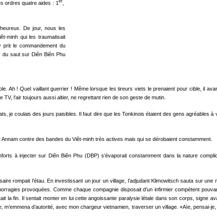
er
es ordres quatre aides : 1
,
lheureux. De jour, nous les
iêt-minh qui les traumatisait
try prit le commandement du
 du saut sur Diên Biên Phu
Ah ! Quel vaillant guerrier ! Même lorsque les tireurs viets le pre­naient pour cible, il avanç
 TV, l’air toujours aussi altier, ne regrettant rien de son geste de mutin.
tats, je coulais des jours paisibles. Il faut dire que les Tonkinois étaient des gens agréables
re Annam con­tre des bandes du Viêt-minh très actives mais qui se dérobaient constamment.
 de renforts à injecter sur Diên Biên Phu (DBP) s’évaporait constamment dans la nature com
aire rompait l’étau. En investissant un jour un village, l’adjudant Klimowitsch sauta sur un
hémorragies provo­quées. Comme chaque compagnie disposait d’un infirmier compétent pouvan
 c’était la fin. Il sentait monter en lui cette angoissante paralysie létale dans son corps, si
ée, m’emmena d’autorité, avec mon chargeur vietnamien, traverser un village. «Aïe, pensai-je, 