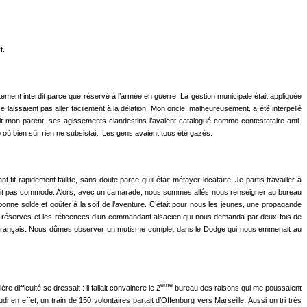
f.
ctement inter­dit parce que réservé à l’armée en guerre. La gestion municipale était appliquée
laissaient pas aller facilement à la délation. Mon oncle, malheureusement, a été interpellé
lait mon parent, ses agissements clandestins l’avaient catalogué comme contestataire anti-
p où bien sûr rien ne subsistait. Les gens avaient tous été gazés.
it rapide­ment faillite, sans doute parce qu’il était métayer-locataire. Je partis travailler à
 n’était pas commode. Alors, avec un camarade, nous sommes allés nous renseigner au bureau
bonne solde et goûter à la soif de l’aventure. C’était pour nous les jeu­nes, une propagande
 les réserves et les réticences d’un com­mandant alsacien qui nous demanda par deux fois de
forme français. Nous dûmes observer un mutisme complet dans le Dodge qui nous emmenait au
ème
ffi­culté se dressait : il fallait convaincre le 2
bureau des raisons qui me poussaient
en effet, un train de 150 volontaires partait d’Offenburg vers Marseille. Aussi un tri très