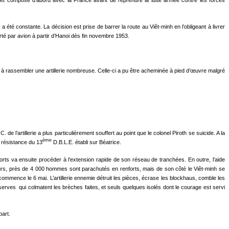
45 et compose d’abord avec la France avant de reprendre la lutte armée contre les forces
 été constante. La décision est prise de barrer la route au Viêt-minh en l’obligeant à livrer
rté par avion à partir d’Hanoi dès fin novembre 1953.
i à rassembler une artillerie nombreuse. Celle-ci a pu être acheminée à pied d’œuvre malgré
e l’artillerie a plus particulièrement souffert au point que le colonel Piroth se suicide. A la
ème
e résistance du 13
D.B.L.E. établi sur Béatrice.
rts va ensuite procéder à l’extension rapide de son réseau de tranchées. En outre, l’aide
 jours, près de 4 000 hommes sont parachutés en renforts, mais de son côté le Viêt-minh se
ommence le 6 mai. L’artillerie ennemie détruit les pièces, écrase les blockhaus, comble les
erves qui colmatent les brèches faites, et seuls quelques isolés dont le courage est servi
part.