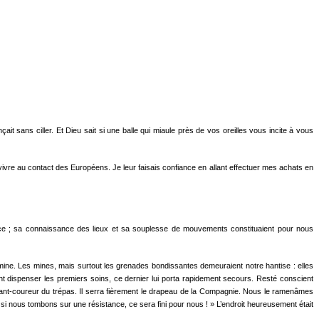
ait sans ciller. Et Dieu sait si une balle qui miaule près de vos oreilles vous incite à vous
 à vivre au contact des Européens. Je leur faisais confiance en allant effectuer mes achats en
plice ; sa connaissance des lieux et sa sou­plesse de mouvements constituaient pour nous
e mine. Les mines, mais surtout les grenades bondissantes demeuraient notre hantise : elles
t dispenser les premiers soins, ce dernier lui porta rapide­ment secours. Resté conscient
gne avant-coureur du trépas. Il serra fièrement le drapeau de la Compagnie. Nous le ramenâmes
si nous tom­bons sur une résistance, ce sera fini pour nous ! » L’endroit heureuse­ment était