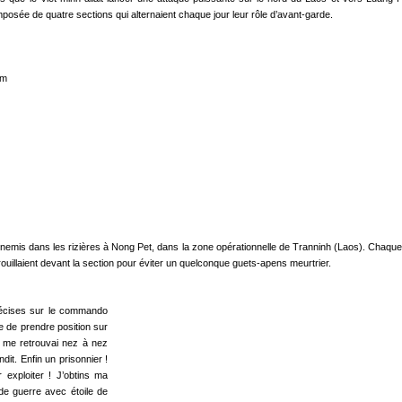
osée de quatre sections qui alternaient chaque jour leur rôle d’avant-garde.
emis dans les rizières à Nong Pet, dans la zone opérationnelle de Tranninh (Laos). Chaque f
ouillaient devant la section pour éviter un quelconque guets-apens meurtrier.
 précises sur le commando
e de prendre position sur
e me retrou­vai nez à nez
it. Enfin un prisonnier !
 exploiter ! J’obtins ma
 de guerre avec étoile de