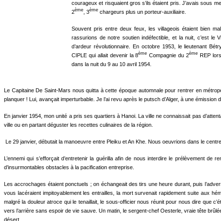
courageux et ris­quaient gros s’ils étaient pris. J’avais sous m
ème
ème
2
, 3
chargeurs plus un porteur-auxiliaire.
Souvent pris entre deux feux, les villageois étaient bien ma
rassurions de notre soutien indéfectible, et la nuit, c’est le V
d’ardeur révolu­tionnaire. En octobre 1953, le lieutenant Bé
ème
ème
CIPLE qui allait devenir la 8
Compagnie du 2
REP lors
dans la nuit du 9 au 10 avril 1954.
Le Capitaine De Saint-Mars nous quitta à cette époque automnale pour rentrer en métro­pole. 
planquer ! Lui, avançait imperturbable. Je l’ai revu après le putsch d’Alger, à une émission de
En janvier 1954, mon unité a pris ses quar­tiers à Hanoi. La ville ne connaissait pas d’atten
ville ou en partant déguster les recettes culinaires de la région.
Le 29 janvier, débutait la manoeuvre entre Pleiku et An Khe. Nous oeuvrions dans le cent
L’ennemi qui s’efforçait d’entretenir la guérilla afin de nous interdire le prélèvement
d’insurmontables obstacles à la pacification entreprise.
Les accrochages étaient ponctuels ; on échangeait des tirs une heure durant, puis l’advers
vous lacéraient impitoyablement les entrailles, la mort survenait rapi­dement suite aux 
malgré la dou­leur atroce qui le tenaillait, le sous-officier nous réunit pour nous dire que
vers l’arrière sans espoir de vie sauve. Un matin, le sergent-chef Oesterle, vraie tête brûl
désert.