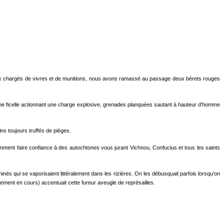
evaux chargés de vivres et de muni­tions, nous avons ramassé au passage deux bérets rouges
it une ficelle actionnant une charge explosive, gre­nades planquées sautant à hauteur d’homme
s toujours truffés de piè­ges.
 Comment faire confiance à des autochtones vous jurant Vichnou, Confucius et tous les saints
nés qui se vaporisaient littéralement dans les rizières. On les débusquait parfois lorsqu’on
gement en cours) accentuait cette fureur aveugle de représailles.