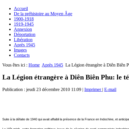
Accueil
De la préhistoire au Moyen Âge
1900-1918
1919-1945
Annexion
Déportation
Libération
Après 1945
Images
Contacts
Vous êtes ici :
Home
Après 1945
La Légion étrangère à Diên Biên P
La Légion étrangère à Diên Biên Phu: le t
Publication : jeudi 23 décembre 2010 11:09
|
Imprimer
|
E-mail
Suite à la défaite de 1940 qui avait affaibli la présence de la France en Indochine, et antic