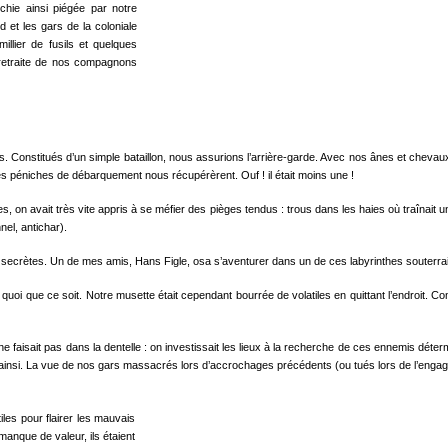
chie ainsi piégée par notre
d et les gars de la coloniale
illier de fusils et quelques
 retraite de nos compagnons
s­ses. Constitués d’un simple bataillon, nous assurions l’arrière-garde. Avec nos ânes et ch
péniches de débar­quement nous récupérèrent. Ouf ! il était moins une !
ages, on avait très vite appris à se méfier des pièges ten­dus : trous dans les haies où traîna
nel, antichar).
ecrètes. Un de mes amis, Hans Figle, osa s’aventurer dans un de ces labyrin­thes souterrain
 quoi que ce soit. Notre musette était cependant bourrée de volatiles en quittant l’endroit.
aisait pas dans la dentelle : on inves­tissait les lieux à la recherche de ces ennemis détermi
hait ainsi. La vue de nos gars massacrés lors d’accrochages précédents (ou tués lors de l’enga
les pour flairer les mauvais
anque de valeur, ils étaient