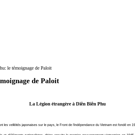
hu: le témoignage de Paloit
émoignage de Paloit
La Légion étrangère à Diên Biên Phu
ipant les velléités japonaises sur le pays, le Front de l’indépendance du Vietnam est fondé en 1