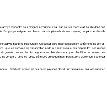
ue arroyo rencontré pour éloigner la vermine. L’eau que nous buvions était bouillie dans nos
vie d’un groupe exigeait que cha­cun, dans la plénitude de ses moyens, remplît son rôle utile
une activité nocturne in­discutable. On serrait alors imperceptiblement la gâchette de son ar­
urvu que les auréoles de transpiration acide pussent quelque peu dispa­raître. Les rations
nce du guerrier que les biscuits de guerre enrobés dans leur nylon plastifié ou le contenu des
ttes de ce genre dont les rebuts délaissés précédemment purent alors diablement sustenter
nneux. L’habituelle pitance de ces hères paysans était du riz du matin au soir, assaisonnée