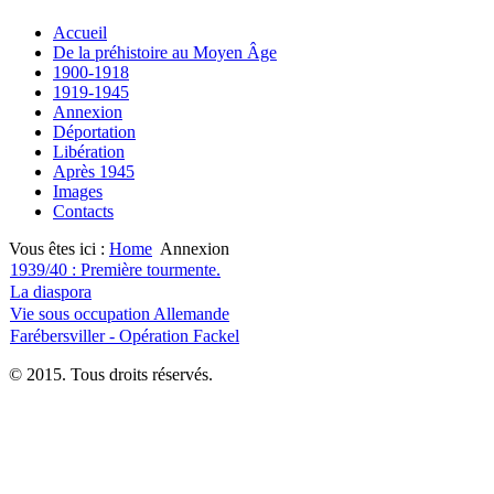
Accueil
De la préhistoire au Moyen Âge
1900-1918
1919-1945
Annexion
Déportation
Libération
Après 1945
Images
Contacts
Vous êtes ici :
Home
Annexion
1939/40 : Première tourmente.
La diaspora
Vie sous occupation Allemande
Farébersviller - Opération Fackel
© 2015. Tous droits réservés.