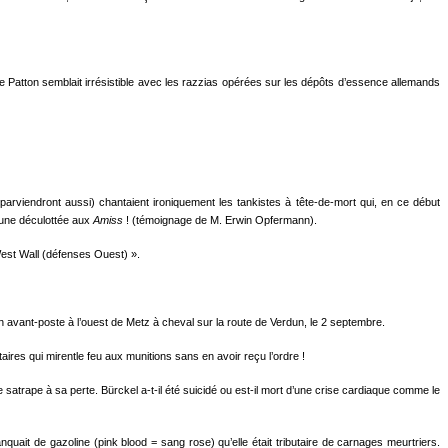
de Patton semblait irrésistible avec les razzias opérées sur les dépôts d’essence allemands
ls parviendront aussi)
chantaient ironiquement les tankistes à tête-de-mort qui, en ce début
r une déculottée aux
Amiss
! (témoignage de M. Erwin Opfermann).
West Wall (défenses Ouest) ».
avant-­poste à l’ouest de Metz à cheval sur la route de Verdun, le 2 septembre.
aires qui mirentle feu aux munitions sans en avoir reçu l’ordre !
 satrape à sa perte. Bürckel a-t-il été suicidé ou est-il mort d’une crise cardiaque comme le
ait de gazoline (pink blood = sang rose) qu’elle était tributaire de carnages meurtriers.