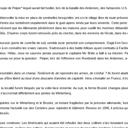
oupe de Peiper* lequel aurait fait fusiller, lors de la bataille des Ardennes, des fantassins U.
sviller la mise en place de sentinelles lorsqu’elles ont cru le village libre de toute présenc
2 d’entre eux tombèrent stupidement dans le guet-apens tendu par leurs ennemis. Cette perte
 précisent que les Allemands pénétrèrent dans les maisons pour cueillir les hommes débandés.
ôtés. D’autres corps furent retrouvés près du clocher, dans les environs de l’école, dans le
rosis (perte de contrôle de soi) semble avoir perturbé son comportement. S’agit-il en l’oc
 à en connaître les vraies raisons. S’adressant à des battle-fellows ayant combattu à Farébers
ux. Hélas, nous ne saurons jamais pourquoi le capitaine Mc Bride a failli à sa mission. Pa
nouveau se pose la question : Peiper, lors de l’offensive von Rundstedt dans les Ardennes, a-t
semblés dans un champ. Tentèrent-ils de reprendre les armes, de s’enfuir ? Ils furent abattus
d’être libéré au bout d’une douzaine d’années de captivité. Venu s’installer en France, il t
la localité furent bloqués par la volte-face ennemie. Au sud, la ferme Bruskir changea plu
l s’accrochait difficilement aux pentes du Winterberg.
ointes sur le Winterberg et le Bruskir, un instant fragilisées par la pression allemande, fu
ta l’actuelle rue des Cerisiers pour rejoindre le bâtiment. Revenu en 1995, il précisa qu’il
blessés.
aques continues. Les Américains qui avaient été refoulés des deux collines s’arc-boutaient s