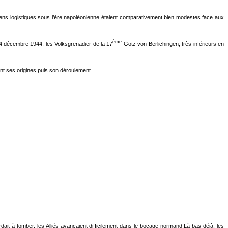
moyens logistiques sous l’ère napoléonienne étaient comparativement bien modestes face aux
ème
u 4 décembre 1944, les Volksgrenadier de la 17
Götz von Berlichingen, très inférieurs en
ont ses origines puis son déroulement.
 à tomber, les Alliés avançaient difficilement dans le bocage normand.Là-bas déjà, les