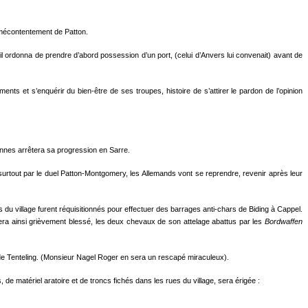
d mécontentement de Patton.
l ordonna de prendre d’abord possession d’un port, (celui d’Anvers lui convenait) avant de
nements et s’enquérir du bien-être de ses troupes, histoire de s’attirer le pardon de l’opinion
dennes arrêtera sa progression en Sarre.
urtout par le duel Patton-Montgomery, les Allemands vont se reprendre, revenir après leur
 village furent réquisitionnés pour effectuer des barrages anti-chars de Biding à Cappel.
 sera ainsi grièvement blessé, les deux chevaux de son attelage abattus par les
Bordwaffen
e de Tenteling. (Monsieur Nagel Roger en sera un rescapé miraculeux).
, de matériel aratoire et de troncs fichés dans les rues du village, sera érigée :