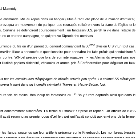
S. à Malmédy.
e allemande. Mis au repos dans un hangar (situé à l’actuelle place de la maison d’art local)
 provoqua un mouvement de panique. Les rescapés refluèrent vers la place de l’église et le
 Certains se défendirent courageusement : un fantassin U.S. perdit la vie dans l’étable de
s rues et en rase campagne, ce qui prouve l’âpreté des combats.
ème
currence du fils ou d’un parent du général commandant la 80
division U.S ? En tout cas,
viller, il leur a concocté un questionnaire pour connaître les faits précis qui conduisirent à
r contre, W.Noël précise que lors de son interrogatoire : « les Allemands avaient pris nos
-il utilisé papiers d’identité, véhicules et armes pris à Farébersviller pour déguiser en faux
 par les mitrailleuses d’équipages de blindés arrivés peu après. Le colonel SS n’était plus
rouvera la mort dans un incendie criminel à Traves en Haute-Saône.
Ndr)
st
sieurs fois de mains. Beaucoup de fantassins du 1
Bn y furent capturés ainsi que dans le
rent constamment alimentées. La ferme du Bruskir fut prise et reprise. Un officier de l’OSS
 avait reconnu au premier coup d’œil le trajet qui l’avait conduit aux environs de la ferme.
ur les flancs, soutenus par leur artillerie présente sur le Kneebusch. Les nombreux blessés