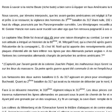
Reste à savoir si la reiche Beute (riche butin) a bien servi à équiper en faux Américains la tr
Nous savons, par témoins interposés, que les avant-gardes américaines ont négligé à Faréber
ème
et prêts à se restaurer, la vigilance des hommes du 3
bataillon du 317 étant nulle, 19
haut du village, poursuivis par les Panzergrenadier survoltés. Les témoignages recueillis
M. Geisler Hänzie non sans avoir trucidé son alter ego que l’on retrouva poignardé à ses c
Le capitaine Mac Bride fut évacué
plus tôt
pour une raison étrangère au combat. Le war neu
ème
son attitude a intrigué un historien de la 80
, M. Witzgall Fred, qui a cherché après guerre
l’hécatombe de la compagnie L. Et c’est W. Noël qui lui apporte des renseignements précie
plaques d’identité afin de faire infiltrer nos lignes par des Allemands parlant anglais ». A 
Yankees les commandos allemands chargés de perturber les arrières américains ?**
* (Capturés par l’avant-garde de la colonne Joachim Peiper, les malheureux boys furent ras
sur les lieux du massacre. Sa peine après guerre ayant été commuée à vie ne l’empêcha pas 
Les fantassins des deux autres bataillons U.S. du 317 agissant en pince pour envelopper 
ème
Buchwald. Quant au 2
bataillon du 317 qui avait eu la mission de déborder par le nord, i
ème
ème
Face à ce désastre meurtrier, le 318
régiment relaya le 317
. Les deux pinces conj
traversa nuitamment les lignes allemandes en passant sous le pont de chemin de fer et remon
Ayant jeté une grenade par un des soupiraux, il y fit un carnage, la cave étant remplie de 
Les collines du Winterberg et de l’Uneracker furent le théâtre d’attaques et de contre-att