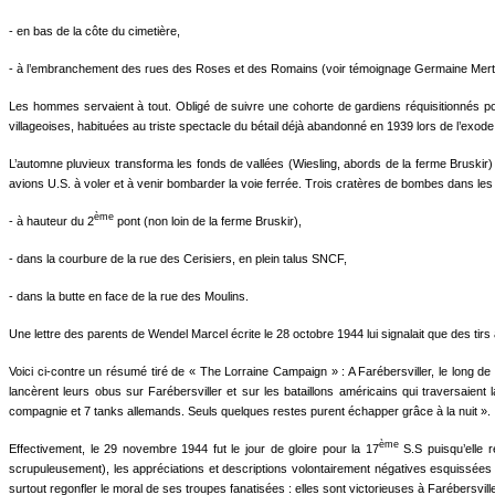
- en bas de la côte du cimetière,
- à l’embranchement des rues des Roses et des Romains (voir témoignage Germaine Mertz
Les hommes servaient à tout. Obligé de suivre une cohorte de gardiens réquisitionnés 
villageoises, habituées au triste spectacle du bétail déjà abandonné en 1939 lors de l’exode
L’automne pluvieux transforma les fonds de vallées (Wiesling, abords de la ferme Bruskir) e
avions U.S. à voler et à venir bombarder la voie ferrée. Trois cratères de bombes dans les t
ème
­- à hauteur du 2
pont (non loin de la ferme Bruskir),
- dans la courbure de la rue des Cerisiers, en plein talus SNCF,
- dans la butte en face de la rue des Moulins.
Une lettre des parents de Wendel Marcel écrite le 28 octobre 1944 lui signalait que des tirs 
Voici ci-contre un résumé tiré de « The Lorraine Campaign » : A Farébersviller, le long d
lancèrent leurs obus sur Farébersviller et sur les bataillons américains qui traversaient
compagnie et 7 tanks allemands. Seuls quelques restes purent échapper grâce à la nuit ».
ème
Effectivement, le 29 novembre 1944 fut le jour de gloire pour la 17
S.S puisqu’elle r
scrupuleusement), les appréciations et descriptions volontairement négatives esquissées sur
surtout regonfler le moral de ses troupes fanatisées : elles sont victorieuses à Farébersville