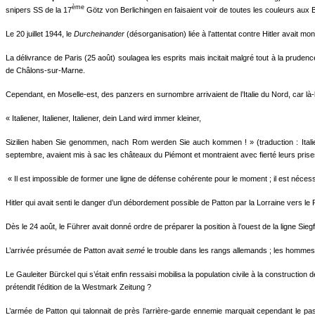
ème
snipers SS de la 17
Götz von Berlichingen en faisaient voir de toutes les couleurs aux Bo
Le 20 juillet 1944, le
Durcheinander
(désorganisation) liée à l’attentat contre Hitler avait mon
La délivrance de Paris (25 août) soulagea les esprits mais incitait malgré tout à la prude
de Châlons-sur-Marne.
Cependant, en Moselle-est, des panzers en surnombre arrivaient de l’Italie du Nord, car là-b
« Italiener, Italiener, Italiener, dein Land wird immer kleiner,
Sizilien haben Sie genommen, nach Rom werden Sie auch kommen ! »
(traduction : Ita
septembre, avaient mis à sac les châteaux du Piémont et montraient avec fierté leurs prise
« Il est impossible de former une ligne de défense cohérente pour le moment ; il est néces
Hitler qui avait senti le danger d’un débordement possible de Patton par la Lorraine vers le Re
Dès le 24 août, le Führer avait donné ordre de préparer la position à l’ouest de la ligne Sieg
L’arrivée présumée de Patton avait
semé
le trouble dans les rangs allemands ; les hommes d
Le Gauleiter Bürckel qui s’était enfin ressaisi mobilisa la population civile à la construct
prétendit l’édition de la Westmark Zeitung ?
L’armée de Patton qui talonnait de près l’arrière-garde ennemie marquait cependant le pa