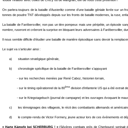
Vouloir rivaliser avec celles de Crécy ou de Marignan, loin de nous cette prétention !
On parlera toujours de la bataille d’Austerlitz comme d’une bataille géniale livrée sur u
tonnes de poudre TNT développés depuis sur les fronts de bataille modernes, la ruse, enfant 
La bataille de Farébersviller, non pas un titre pompeux mais une péripétie, un épisode san
nombre, ruseront et créeront la surprise en bloquant leurs adversaires à Farébersviller, d
Il nous semble difficile d’étudier une bataille de manière épisodique sans devoir la rempl
Le sujet va s’articuler ainsi :
a)
situation stratégique générale,
b)
chronologie spécifique de la bataille de Farébersviller s’appuyant
- sur les recherches menées par René Caboz, historien lorrain,
ème
- sur le timing opérationnel de la 80
division d’infanterie US qui a été extrait
- sur le Kriegstagebuch (journal de campagne) et les ouvrages évoquant le mauvai
c)
les témoignages des villageois, le récit des combattants allemands et américain
d)
le compte-rendu de Victor Formery, jeune acteur lors de ces événements et déjà
« Harte Kämpfe bei SCHERBURG ! »
(Sévères combats près de Cherbourg) serinait de