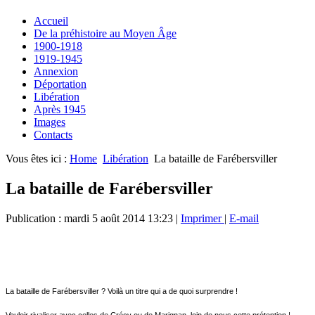
Accueil
De la préhistoire au Moyen Âge
1900-1918
1919-1945
Annexion
Déportation
Libération
Après 1945
Images
Contacts
Vous êtes ici :
Home
Libération
La bataille de Farébersviller
La bataille de Farébersviller
Publication : mardi 5 août 2014 13:23
|
Imprimer
|
E-mail
La bataille de Farébersviller ? Voilà un titre qui a de quoi surprendre !