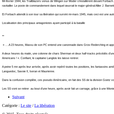
Mi-février 1944, les Trailblazers venus de Wingen sur Moder s’installèrent devant Forbach.
ravitailler. Le poste de commandement dans lequel œuvrait le major-général Allier J. Barnett
Et Forbach attendit à son tour sa libération qui survint mi-mars 1945, mais ceci est une autre
Localisation des principaux antagonistes ayant participé à la bataille
**
« ….A 23 heures, Massu de son PC entend une canonnade dans Gros-Rederching et appell
A deux heures du matin, une colonne de chars Sherman et deux half-tracks précédés d’une Je
Americans ! ». Confiant, le capitaine Langlois les laisse rentrer.
A peine 5 mn après leur arrivée, après avoir repéré toutes les positions, les fantassins a
Languedoc, Savoie II, Iseran et Maurienne.
Dans la confusion complète, ces pseudo-Américains, en fait des SS de la division Goetz von
Les SS vont se retirer au bout d’une heure, après avoir fait un carnage, grâce à une fél
Suivant
Catégorie :
Le site
/
La libération