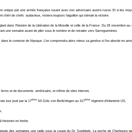
n front unique par une armée française rusant avec son adversaire austro-russe. Et si les 
chéri de chefs audacieux, restera toujours l’aiguillon qui stimule la victoire.
glant dans l’histoire de la Libération de la Moselle et celle de la France. Du 28 novembre a
urant une semaine avant de plier sous le nombre et de retraiter vers Sarreguemines.
acer dans le contexte de l’époque. L’on comprendra alors mieux sa genèse si l’on aborde en am
 de livres et de documents américains, et même de sites internet,
ème
ème
s tour joué par la 17
SS Götz von Berlichingen au 317
régiment d’infanterie US,
s,
 historien en herbe.
puis des semaines une radio sous la coupe du Dr. Goebbels. La poche de Cherbourg tardait