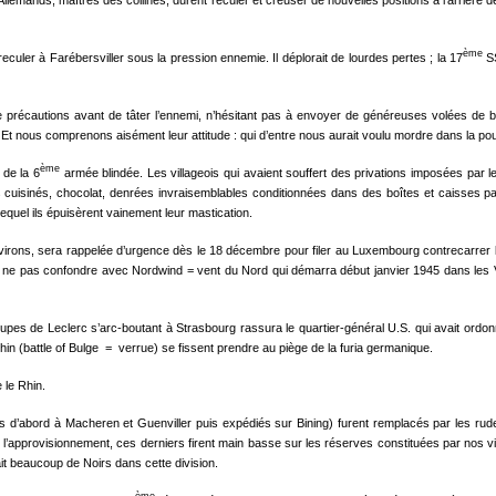
 Allemands, maîtres des collines, durent reculer et creuser de nouvelles positions à l’arrière
ème
eculer à Farébersviller sous la pression ennemie. Il déplorait de lourdes pertes ; la 17
SS
précautions avant de tâter l’ennemi, n’hésitant pas à envoyer de généreuses volées de balle
 Et nous comprenons aisément leur attitude : qui d’entre nous aurait voulu mordre dans la pou
ème
 de la 6
armée blindée. Les villageois qui avaient souffert des privations imposées par 
 cuisinés, chocolat, denrées invraisemblables conditionnées dans des boîtes et caisses par
equel ils épuisèrent vainement leur mastication.
nvirons, sera rappelée d’urgence dès le 18 décembre pour filer au Luxembourg contrecarrer
 ne pas confondre avec Nordwind = vent du Nord qui démarra début janvier 1945 dans les V
roupes de Leclerc s’arc-boutant à Strasbourg rassura le quartier-général U.S. qui avait or
in (battle of Bulge = verrue) se fissent prendre au piège de la furia germanique.
 le Rhin.
lés d’abord à Macheren et Guenviller puis expédiés sur Bining) furent remplacés par les rud
’approvisionnement, ces derniers firent main basse sur les réserves constituées par nos vill
ait beaucoup de Noirs dans cette division.