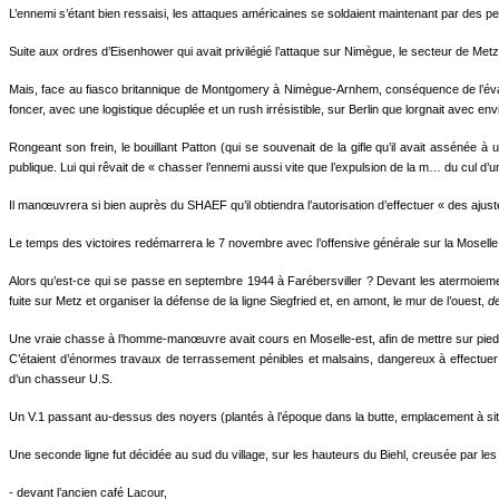
L’ennemi s’étant bien ressaisi, les attaques américaines se soldaient maintenant par des pe
Suite aux ordres d’Eisenhower qui avait privilégié l’attaque sur Nimègue, le secteur de M
Mais, face au fiasco britannique de Montgomery à Nimègue-Arnhem, conséquence de l’évacuat
foncer, avec une logistique décuplée et un rush irrésistible, sur Berlin que lorgnait avec e
Rongeant son frein, le bouillant Patton (qui se souvenait de la gifle qu’il avait assénée à un
publique. Lui qui rêvait de « chasser l’ennemi aussi vite que l’expulsion de la m… du cul d’
Il manœuvrera si bien auprès du SHAEF qu’il obtiendra l’autorisation d’effectuer « des aju
Le temps des victoires redémarrera le 7 novembre avec l’offensive générale sur la Moselle (
Alors qu’est-ce qui se passe en septembre 1944 à Farébersviller ? Devant les atermoiemen
fuite sur Metz et organiser la défense de la ligne Siegfried et, en amont, le mur de l’ouest,
d
Une vraie chasse à l’homme-manœuvre avait cours en Moselle-est, afin de mettre sur pied 
C’étaient d’énormes travaux de terrassement pénibles et malsains, dangereux à effectuer c
d’un chasseur U.S.
Un V.1 passant au-dessus des noyers (plantés à l’époque dans la butte, emplacement à situe
Une seconde ligne fut décidée au sud du village, sur les hauteurs du Biehl, creusée par les fi
- devant l’ancien café Lacour,