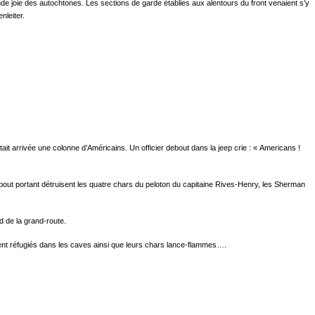
nde joie des autochtones. Les sections de garde établies aux alentours du front venaient s’y
nleiter.
t arrivée une colonne d’Américains. Un officier debout dans la jeep crie : « Americans !
bout portant détruisent les quatre chars du peloton du capitaine Rives-Henry, les Sherman
d de la grand-route.
ent réfugiés dans les caves ainsi que leurs chars lance-flammes….