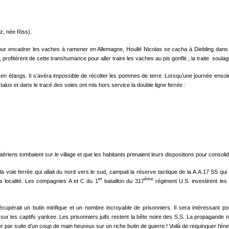
, née Riss).
pour encadrer les vaches à ramener en Allemagne, Houllé Nicolas se cacha à Diebling dans
, profitèrent de cette transhumance pour aller traire les vaches au pis gonflé ; la traite soul
n étangs. Il s’avéra impossible de récolter les pommes de terre. Lorsqu’une journée ensoleill
alus et dans le tracé des voies ont mis hors service la double ligne ferrée :
aériens tombaient sur le village et que les habitants prenaient leurs dispositions pour consol
e la voie ferrée qui allait du nord vers le sud, campait la réserve tactique de la A.A.17 S
er
ème
 la localité. Les compagnies A et C du 1
bataillon du 317
régiment U.S. investirent le
écupérait un butin mirifique et un nombre incroyable de prisonniers. Il sera intéressant po
 les captifs yankee. Les prisonniers juifs restent la bête noire des S.S. La propagande nazie,
r par suite d’un coup de main heureux sur un riche butin de guerre ! Voilà de requinquer l’énerg