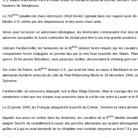
U.S. étaient brancardés vers le moulin Breidt où officiait un poste de premier secours. Les
hauteurs de Seingbouse.
ème
Le 702
bataillon de chars-destroyers (Red Devils) signalait dans son rapport avoir dû r
blindés U.S. retirés par des dépanneuses et des porte-chars amis.
Venus pour terrasser un adversaire idéologique, les Américains s’entouraient d’un luxe de 
adverses auxquelles ils furent confrontés les incitait peut-être à une trop grande prudence.
ème
Libérant Farébersviller, les fantassins de la 80
division furent relayés par les cavaliers
compatriotes furent subjugués en premier lieu par la new food exportée des States. Plats
guerre. Et les jeunes Mosellans, ravis jusqu’aux oreilles, découvraient le chewing-gum sur l
ème
Sur ordre de Patton, la 80
division U.S., qui avait été mise au repos à Merlebach et e
allemande Nordlicht amorcée du côté de Petit-Réderching-Bitche le 29 décembre 1944, (à
Sylvestre.
Farébersviller se retrouvera dépeuplé, exit la Blue Ridge Division. Mais le courage des t
simplement craint que ses troupes trop avancées dans le cul-de-sac entre la Lauter et le Rh
Le 22 janvier 1945, les Français attaquèrent la poche de Colmar ; l’ennemi se retira derrière
ème
Appelés eux aussi en renfort dans les Ardennes, les cavaliers de la 6
blindée (instal
plaignit. Sevrés de ravitaillement à cause des percées allemandes qui avaient désorganisé l
geôles et à qui on avait demandé de se réhabiliter une conduite citoyenne au front ? Il y av