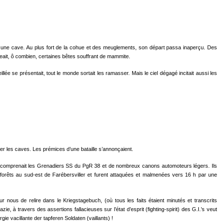
 une cave. Au plus fort de la cohue et des meuglements, son départ passa inaperçu. Des
ageait, ô combien, certaines bêtes souffrant de mammite.
ée se présentait, tout le monde sortait les ramasser. Mais le ciel dégagé incitait aussi les
ider les caves. Les prémices d’une bataille s’annonçaient.
S qui comprenait les Grenadiers SS du PgR 38 et de nombreux canons automoteurs légers. Ils
s forêts au sud-est de Farébersviller et furent attaquées et malmenées vers 16 h par une
ur nous de relire dans le Kriegstagebuch, (où tous les faits étaient minutés et transcrits
 à travers des assertions fallacieuses sur l’état d’esprit (fighting-spirit) des G.I.’s veut
ie vacillante der tapferen Soldaten (vaillants) !