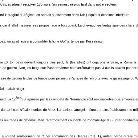
ys, ils allaient récidiver 175 jours (un semestre) plus tard dans notre secteur.
tré la fragilité du régime, on sentait du flottement dans l’air jusqu’aux échelons inférieurs.
nce car il fallait mesurer ses propos face à l’occupant. La chevauchée fantastique des chars 
as, on avait réussi à consolider la ligne
Gothic
tenue par Kesselring.
lien x3, ton pays devient toujours plus petit, ils (les alliés) ont déjà pris la Sicile, à Rome i
s de guerre. Non, les fougueux Panzermänner ne s’arrêteraient pas là car ils allaient passe
saire de gagner le plus de temps pour permettre l’arrivée de renforts avec le garnissage du 
ich allait réagir.
ème
fried. La 17
SS, épuisée par les combats de Normandie était re-complétée puis envoyée en 
u parti nazi s’étaient enfuis de Metz. La panique atteignit même certains établissements milit
ion des ouvrages de défense. Mais l’atermoiement coupable de l’homme-lige du Führer conduira le
s au grand soulagement de l’Ober Kommando des Heeres (O.K.H.), autant parce qu’elle manqu