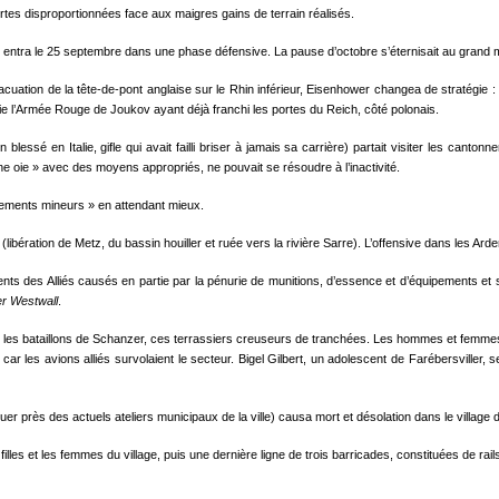
rtes disproportionnées face aux maigres gains de terrain réalisés.
etz entra le 25 septembre dans une phase défensive. La pause d’octobre s’éternisait au gran
ion de la tête-de-pont anglaise sur le Rhin inférieur, Eisenhower changea de stratégie : i
nvie l’Armée Rouge de Joukov ayant déjà franchi les portes du Reich, côté polonais.
 blessé en Italie, gifle qui avait failli briser à jamais sa carrière) partait visiter les canton
une oie » avec des moyens appropriés, ne pouvait se résoudre à l’inactivité.
stements mineurs » en attendant mieux.
libération de Metz, du bassin houiller et ruée vers la rivière Sarre). L’offensive dans les Ar
ts des Alliés causés en partie par la pénurie de munitions, d’essence et d’équipements et s
er
Westwall
.
les bataillons de Schanzer, ces terrassiers creuseurs de tranchées. Les hommes et femmes du
ar les avions alliés survolaient le secteur. Bigel Gilbert, un adolescent de Farébersviller,
r près des actuels ateliers municipaux de la ville) causa mort et désolation dans le villag
lles et les femmes du village, puis une dernière ligne de trois barricades, constituées de rails