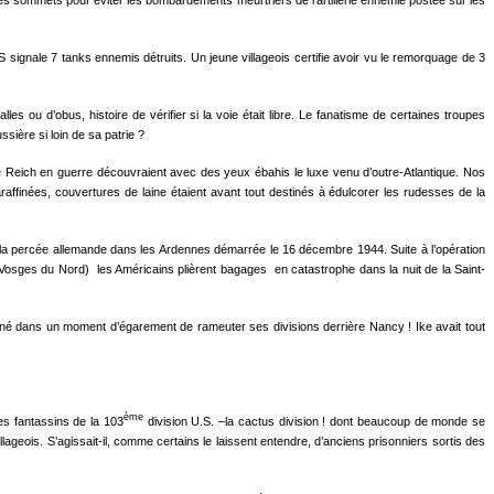
 des sommets pour éviter les bombardements meurtriers de l’artillerie ennemie postée sur les
 signale 7 tanks ennemis détruits. Un jeune villageois certifie avoir vu le remorquage de 3
s ou d’obus, histoire de vérifier si la voie était libre. Le fanatisme de certaines troupes
ssière si loin de sa patrie ?
le Reich en guerre découvraient avec des yeux ébahis le luxe venu d’outre-Atlantique. Nos
affinées, couvertures de laine étaient avant tout destinés à édulcorer les rudesses de la
 la percée allemande dans les Ardennes démarrée le 16 décembre 1944. Suite à l’opération
osges du Nord) les Américains plièrent bagages en catastrophe dans la nuit de la Saint-
donné dans un moment d’égarement de rameuter ses divisions derrière Nancy ! Ike avait tout
ème
es fantassins de la 103
division U.S. –la cactus division ! dont beaucoup de monde se
ageois. S’agissait-il, comme certains le laissent entendre, d’anciens prisonniers sortis des