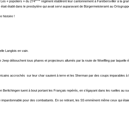
ème
 Les « popotiers » du 274
régiment établirent leur cantonnement à Farébersviller à la gra
 était établi dans le presbytère qui avait servi auparavant de Bürgermeisteramt au Ortsgruppe
 histoire !
e Langlois en vain.
ep débouchent tous phares et projecteurs allumés par la route de Woelfling par laquelle étai
méricains accrochés sur leur char sautent à terre et les Sherman par des coups imparables à 
 Berlichingen tuent à bout portant les Français repérés, en s’égayant dans les ruelles au su
onie impardonnable pour des combattants. En se retirant, les SS emmènent même ceux qui étai