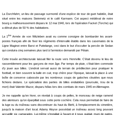
La Durchfahrt, un lieu de passage surmonté d’une espèce de tour de guet habitée, était
situé entre les maisons Steinmetz et le café Karmann. Cet aspect médiéval de notre
bourg a malheureusement disparu le 12 mai 1940, lors de l’opération Fackel (Torche) qui
a détruit plus de 50 % des habitations.
ère
La 1
Armée de von Witzleben avait eu comme consigne de bombarder les avant-
postes français afin de fixer les régiments d’intervalle établis dans les casemates de la
Ligne Maginot entre Barst et Puttelange, ceci dans le but d’occulter la percée de Sedan
qui conduira cinq semaines plus tard à l’armistice demandé par Pétain.
Cette trouée architecturale laissait filer la route vers Henriville. C’était devenu le lieu de
rassemblement pour les garçons de mon âge. Par temps de pluie, c’était bien commode
d’y jouer aux billes. L’endroit servait aussi de terrain de prédilection pour pratiquer le
football, et bien souvent la balle en cuir, trop chère pour l’époque, laissait la place à une
boîte de conserve cabossée par les nombreux coups de galoches cloutées que nous
fichions dedans. Le spécialiste des parties de billes endiablées (poursuite, trou de la
mort) était Valentin Mazor, disparu hélas lors des combats de mars 1945 en Allemagne.
Je me rappelle qu’en hiver, on nivelait à coups de pelles, le monceau de neige ramené
des alentours qu’on éparpillait sous cette porte cochère. Cela nous permettait de faire de
la luge ou du traîneau sans discontinuer du haut du Biehl, à l’emplacement du cimetière,
jusqu’à la maison d’art local. Adamy Aloyse possédait un traîneau assez long pouvant
accueillir six camarades. Lui-même s’installait à l’avant et il nous guidait, muni de patins,